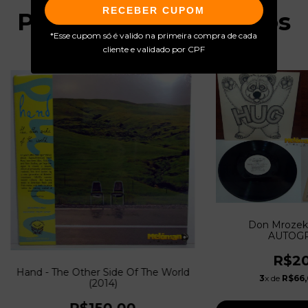
RECEBER CUPOM
Produtos relacionados
*Esse cupom só é valido na primeira compra de cada
cliente e validado por CPF
Don Mrozek 
AUTOG
R$20
Hand - The Other Side Of The World
3
x de
R$66,
(2014)