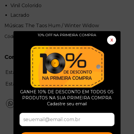
Vinil Colorido
Lacrado
Músicas: The Taos Hum / Winter Widow
10% OFF NA PRIMEIRA COMPRA
Código: l697
X
Conservação do Produto
Estado da mídia:
Estado da capa:
GANHE 10% DE DESCONTO EM TODOS OS
PRODUTOS NA SUA PRIMEIRA COMPRA
Cadastre seu email