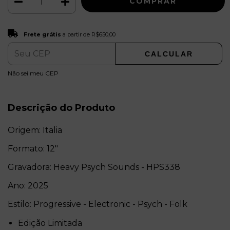
Frete grátis
R$650,00
Frete grátis
a partir de
R$650,00
CALCULAR
ALTERAR CEP
Entregas para o CEP:
Não sei meu CEP
Descrição do Produto
Origem: Italia
Formato: 12"
Gravadora: Heavy Psych Sounds - HPS338
Ano: 2025
Estilo: Progressive - Electronic - Psych - Folk
Edição Limitada