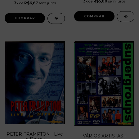
3
x de
R$5,00
sem juros
3
x de
R$6,67
sem juros
PETER FRAMPTON - Live
VÁRIOS ARTISTAS -
In Detroit