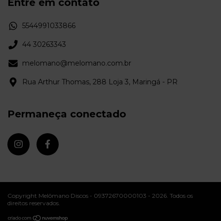
Entre em contato
5544991033866
44 30263343
melomano@melomano.com.br
Rua Arthur Thomas, 288 Loja 3, Maringá - PR
Permaneça conectado
Copyright Melômano Discos - 09372670000103 - 2026. Todos os
direitos reservados.