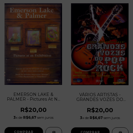
EMERSON LAKE &
VÁRIOS ARTISTAS -
PALMER - Pictures At Na
GRANDES VOZES DO
Exihibition
POP ROCK
R$20,00
R$20,00
3
x de
R$6,67
sem juros
3
x de
R$6,67
sem juros