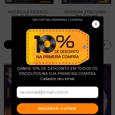
AMERICA & FRIENDS -
BARBARA STREISAND -
Live At The Ventura
The Concert
10% OFF NA PRIMEIRA COMPRA
Theater
X
R$15,00
R$10,00
3
x de
R$5,00
sem juros
2
x de
R$5,00
sem juros
GANHE 10% DE DESCONTO EM TODOS OS
PRODUTOS NA SUA PRIMEIRA COMPRA
Cadastre seu email
RECEBER CUPOM