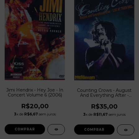
Jimi Hendrix - Hey Joe - In
Counting Crows - August
Concert Volume 6 (2006)
And Everything After -
Live At Town Hall (2011)
R$20,00
R$35,00
3
x de
R$6,67
sem juros
3
x de
R$11,67
sem juros