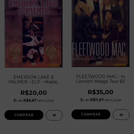
FLEETWOOD MAC - In
EMERSON LAKE &
Concert Mirage Tour 82
PALMER - ELP - Master
From The Vaults
R$35,00
R$20,00
3
x de
R$11,67
sem juros
3
x de
R$6,67
sem juros