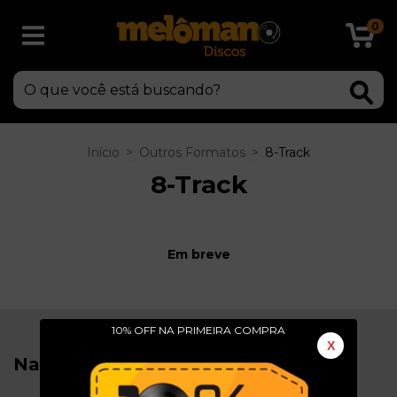
0
Início
>
Outros Formatos
>
8-Track
8-Track
Em breve
10% OFF NA PRIMEIRA COMPRA
X
Navegação
Sobre Nós