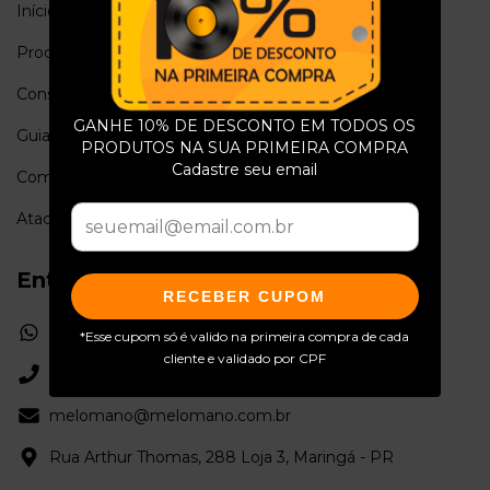
Início
Quem Somos
Produtos
Nossos Lançamentos
Conservação
Política de Troca e
Devolução
GANHE 10% DE DESCONTO EM TODOS OS
Guia de medidas
PRODUTOS NA SUA PRIMEIRA COMPRA
Política de Privacidade
Cadastre seu email
Compramos
Contato
Atacado
Entre em contato
RECEBER CUPOM
5544991033866
*Esse cupom só é valido na primeira compra de cada
cliente e validado por CPF
44 30263343
melomano@melomano.com.br
Rua Arthur Thomas, 288 Loja 3, Maringá - PR