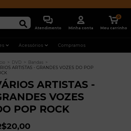
0
Atendimento
Minha conta
Meu carrinho
ões
Acessórios
Compramos
cio
>
DVD
>
Bandas
>
RIOS ARTISTAS - GRANDES VOZES DO POP
OCK
VÁRIOS ARTISTAS -
GRANDES VOZES
DO POP ROCK
R$20,00