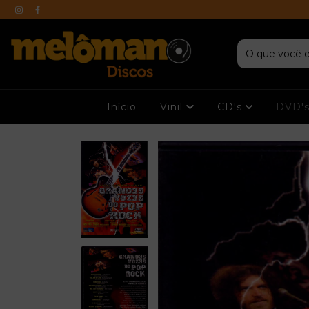
Início
Vinil
CD's
DVD'