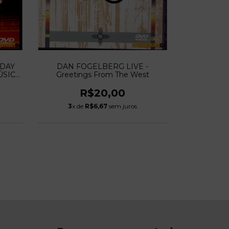
BARBARA
RDAY
DAN FOGELBERG LIVE -
ÚSICA
Greetings From The West
R$20,00
2
x d
3
x de
R$6,67
sem juros