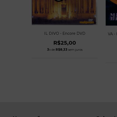
 - Live At
IL DIVO - Encore DVD
VA -
eater
R$25,00
0
3
x de
R$8,33
sem juros
 juros