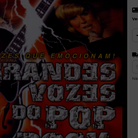
Ve
Ent
Nã