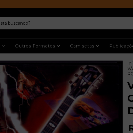
s
Outros Formatos
Camisetas
Publicaç
Iní
VÁ
R