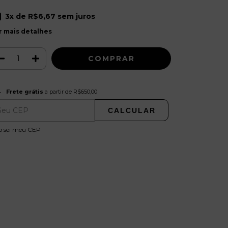
3
x de
R$6,67
sem juros
r mais detalhes
Frete grátis
R$650,00
Frete grátis
a partir de
R$650,00
CALCULAR
ALTERAR CEP
regas para o CEP:
o sei meu CEP