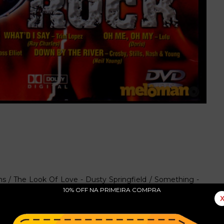
s / The Look Of Love - Dusty Springfield / Something -
ake a Letter Maria - R.B. Greaves / What'd I Say - Trini
10% OFF NA PRIMEIRA COMPRA
anis Joplin / So Long Babe - Nancy Sinatra / Message to
- Johnny Rivers / Be My Baby - Ronnie Spector / Down By