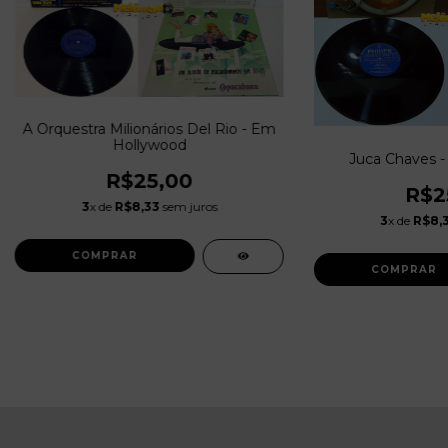
A Orquestra Milionários Del Rio - Em
Hollywood
Juca Chaves - 
R$25,00
R$2
3
x de
R$8,33
sem juros
3
x de
R$8,