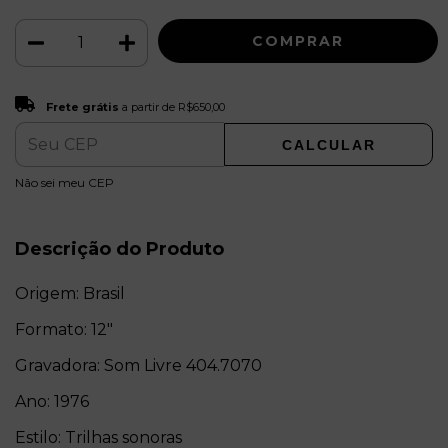
Frete grátis
R$650,00
Frete grátis
a partir de
R$650,00
CALCULAR
ALTERAR CEP
Entregas para o CEP:
Não sei meu CEP
Descrição do Produto
Origem: Brasil
Formato: 12"
Gravadora: Som Livre 404.7070
Ano: 1976
Estilo: Trilhas sonoras