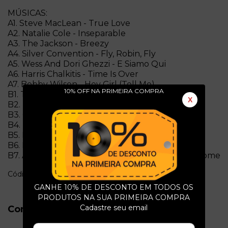
MÚSICAS:
A1. Steve MacLean - True Love
A2. Natalie Cole - Inseparable
A3. The Jackson - Breezy
A4. Silver Convention - Fly, Robin, Fly
A5. Wess And Dori Ghezzi - E Siamo Qui
A6. Harris Chalkitis - Time Is Over
A7. Bobby Wilson - Hey Girl (Tell Me)
10% OFF NA PRIMEIRA COMPRA
B1. Twins - Tenderness
X
B2. Leroy Hutson - So In Love With You
B3. Carol Douglas - Will We Make It Tonight?
B4. Riccardo Cocciante - Era Gia' Tutto Previsto
B5. Bunny Sigler - Picture Us
B6. Elton John - Island Girl
B7. Arthur Alexander - Everyday I Have To Cry Some
Código: l2273
GANHE 10% DE DESCONTO EM TODOS OS
PRODUTOS NA SUA PRIMEIRA COMPRA
Cadastre seu email
Conservação do Produto