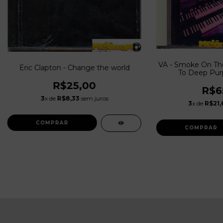
VA - Smoke On The
Eric Clapton - Change the world
To Deep Purp
R$25,00
R$6
3
x de
R$8,33
sem juros
3
x de
R$21,