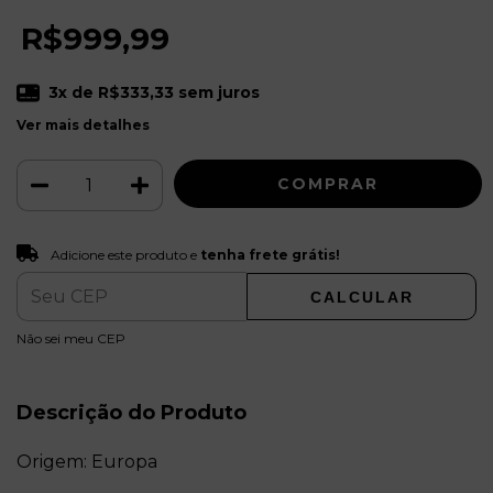
R$999,99
3
x de
R$333,33
sem juros
Ver mais detalhes
Adicione este produto e
tenha frete grátis!
Adicione este produto e
tenha frete grátis!
CALCULAR
ALTERAR CEP
Entregas para o CEP:
Não sei meu CEP
Descrição do Produto
Origem: Europa