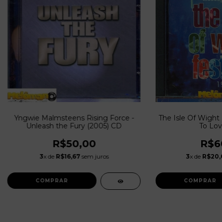
Yngwie Malmsteens Rising Force -
The Isle Of Wight 
Unleash the Fury (2005) CD
To Lov
R$50,00
R$6
3
x de
R$16,67
sem juros
3
x de
R$20,