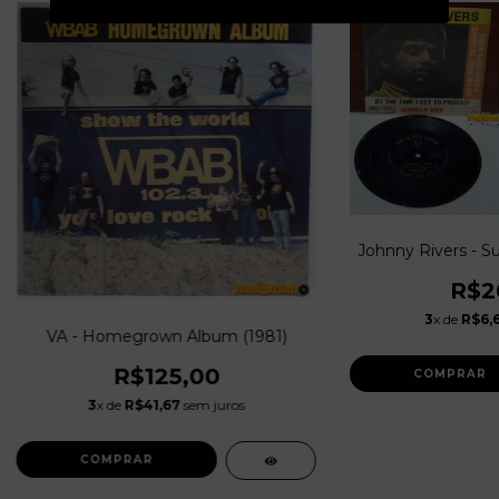
Johnny Rivers - S
R$2
3
x de
R$6,
VA - Homegrown Album (1981)
R$125,00
3
x de
R$41,67
sem juros