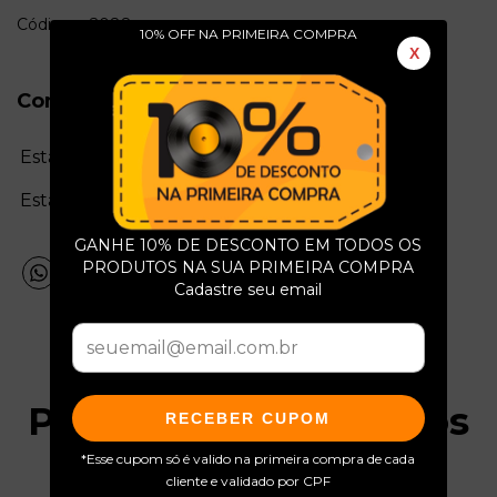
Código: e2088
10% OFF NA PRIMEIRA COMPRA
X
Conservação do Produto
Estado da mídia:
Estado da capa:
GANHE 10% DE DESCONTO EM TODOS OS
PRODUTOS NA SUA PRIMEIRA COMPRA
Cadastre seu email
Produtos relacionados
RECEBER CUPOM
*Esse cupom só é valido na primeira compra de cada
cliente e validado por CPF