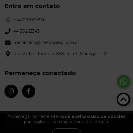
Entre em contato
5544991033866
44 30263343
melomano@melomano.com.br
Rua Arthur Thomas, 288 Loja 3, Maringá - PR
Permaneça conectado
Ao navegar por este site
você aceita o uso de cookies
para agilizar a sua experiência de compra.
Copyright Melômano Discos - 09372670000103 - 2026. Todos os
direitos reservados.