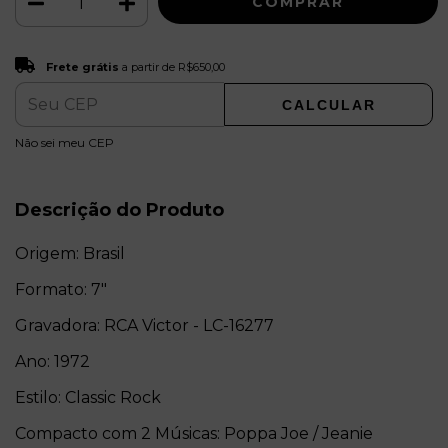
Frete grátis
R$650,00
Frete grátis
a partir de
R$650,00
CALCULAR
ALTERAR CEP
Entregas para o CEP:
Não sei meu CEP
Descrição do Produto
Origem: Brasil
Formato: 7"
Gravadora: RCA Victor - LC-16277
Ano: 1972
Estilo: Classic Rock
Compacto com 2 Músicas: Poppa Joe / Jeanie