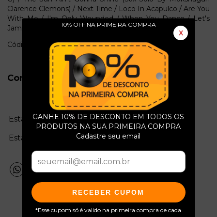
Clarence Clemons) / Next Time / Loco In Acapulco / Are You
With Me / I'm Only Wounded / When You Dance / Let's
10% OFF NA PRIMEIRA COMPRA
Jam
X
Código: l896b
Conservação do Produto
GANHE 10% DE DESCONTO EM TODOS OS
Estado da mídia:
PRODUTOS NA SUA PRIMEIRA COMPRA
Cadastre seu email
Estado da capa:
RECEBER CUPOM
*Esse cupom só é valido na primeira compra de cada