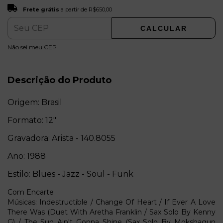
Frete grátis
R$650,00
Frete grátis
a partir de
R$650,00
CALCULAR
ALTERAR CEP
Entregas para o CEP:
Não sei meu CEP
Descrição do Produto
Origem: Brasil
Formato: 12"
Gravadora: Arista - 140.8055
Ano: 1988
Estilo: Blues - Jazz - Soul - Funk
Com Encarte
Músicas: Indestructible / Change Of Heart / If Ever A Love
There Was (Duet With Aretha Franklin / Sax Solo By Kenny
G) / The Sun Ain't Gonna Shine (Sax Solo By Mokshagun