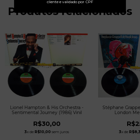
cliente e validado por CPF
Produtos relacionados
Stéphane Grappel
Lionel Hampton & His Orchestra -
London Mee
Sentimental Journey (1986) Vinil
R$2
R$30,00
3
x de
R$8,
3
x de
R$10,00
sem juros