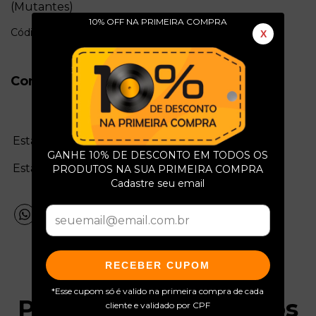
(Mutantes)
10% OFF NA PRIMEIRA COMPRA
Código: e274a
X
Conservação do Produto
Estado da mídia:
GANHE 10% DE DESCONTO EM TODOS OS
Estado da capa:
PRODUTOS NA SUA PRIMEIRA COMPRA
Cadastre seu email
RECEBER CUPOM
*Esse cupom só é valido na primeira compra de cada
Produtos relacionados
cliente e validado por CPF