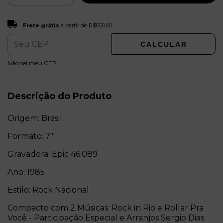
Frete grátis
R$650,00
Frete grátis
a partir de
R$650,00
CALCULAR
ALTERAR CEP
Entregas para o CEP:
Não sei meu CEP
Descrição do Produto
Origem: Brasil
Formato: 7"
Gravadora: Epic 46.089
Ano: 1985
Estilo: Rock Nacional
Compacto com 2 Músicas: Rock in Rio e Rollar Pra
Você - Participação Especial e Arranjos Sergio Dias