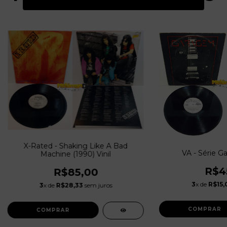
X-Rated - Shaking Like A Bad
VA - Série G
Machine (1990) Vinil
R$4
R$85,00
3
x de
R$15,
3
x de
R$28,33
sem juros