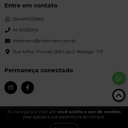
Entre em contato
5544991033866
44 30263343
melomano@melomano.com.br
Rua Arthur Thomas, 288 Loja 3, Maringá - PR
Permaneça conectado
Ao navegar por este site
você aceita o uso de cookies
para agilizar a sua experiência de compra.
Copyright Melômano Discos - 09372670000103 - 2026. Todos os
direitos reservados.