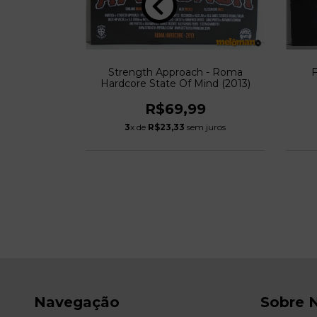
 / Hellbound
Strength Approach - Roma
F
Hardcore State Of Mind (2013)
0
R$69,99
 juros
3
x de
R$23,33
sem juros
Navegação
Sobre 