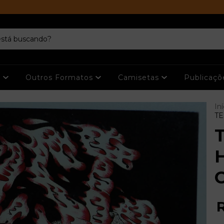
s
Outros Formatos
Camisetas
Publicaç
Iní
TE
T