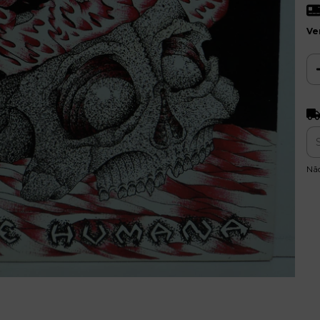
Ve
Ent
Nã