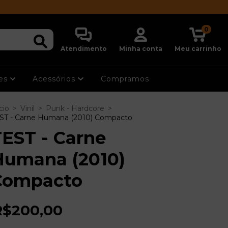
0
Atendimento
Minha conta
Meu carrinho
ões
Acessórios
Compramos
cio
>
Vinil
>
Punk - Hardcore
>
ST - Carne Humana (2010) Compacto
EST - Carne
Humana (2010)
Compacto
R$200,00