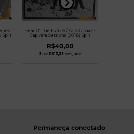
eroes
Fear Of The Future / Anti-Climax -
Dedo Podr
 Split
Capivara Sessions (2018) Split
R$40,00
3
x de
R$13,33
sem juros
3
x de
Permaneça conectado