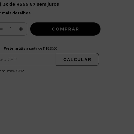
3
x de
R$66,67
sem juros
r mais detalhes
Frete grátis
R$650,00
Frete grátis
a partir de
R$650,00
CALCULAR
ALTERAR CEP
regas para o CEP:
o sei meu CEP