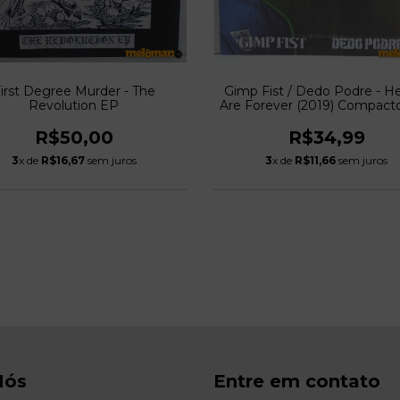
irst Degree Murder - The
Gimp Fist / Dedo Podre - H
Revolution EP
Are Forever (2019) Compacto
R$50,00
R$34,99
3
x de
R$16,67
sem juros
3
x de
R$11,66
sem juros
Nós
Entre em contato