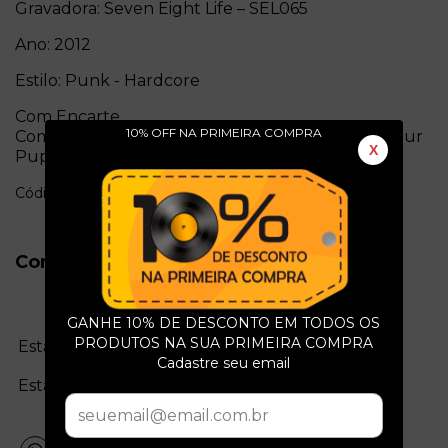
Gravadora: Seven Eight Life ‎– SEL065
Ano: 2012
Estilo: Punk - Hardcore
Com Encarte
10% OFF NA PRIMEIRA COMPRA
Compacto com 4 Faixas: Girl / Sun Strikes / Eat Your
X
Puppy / Just Hate It
Código: e1848a
Conservação do Produto
GANHE 10% DE DESCONTO EM TODOS OS
PRODUTOS NA SUA PRIMEIRA COMPRA
Estado da mídia:
Cadastre seu email
Estado da capa: