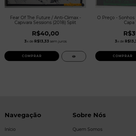
Fear Of The Future / Anti-Climax -
O Preço - Sonhos d
Capivara Sessions (2018) Split
Capa 
R$40,00
R$3
3
x de
R$13,33
sem juros
3
x de
R$13,
Navegação
Sobre Nós
Início
Quem Somos