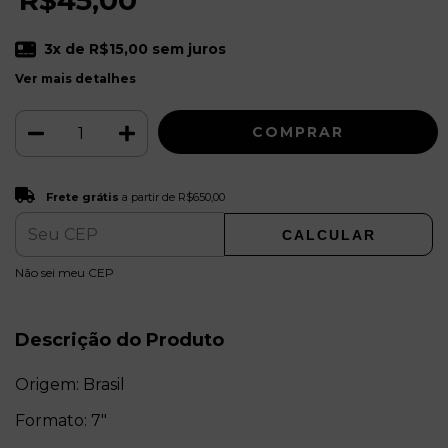
3
x de
R$15,00
sem juros
Ver mais detalhes
Frete grátis
R$650,00
Frete grátis
a partir de
R$650,00
CALCULAR
ALTERAR CEP
Entregas para o CEP:
Não sei meu CEP
Descrição do Produto
Origem: Brasil
Formato: 7"