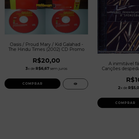
Oasis / Proud Mary / Kid Galahad -
The Hindu Times (2002) CD Promo
R$20,00
A inimitável fá
Canções despedaç
3
x de
R$6,67
sem juros
os caco
R$1
2
x de
R$5,