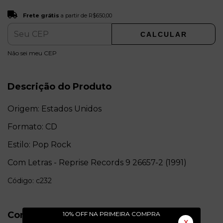
Frete grátis
R$650,00
Frete grátis
a partir de
R$650,00
CALCULAR
ALTERAR CEP
Entregas para o CEP:
Não sei meu CEP
Descrição do Produto
Origem: Estados Unidos
Formato: CD
Estilo: Pop Rock
Com Letras - Reprise Records 9 26657-2 (1991)
Código: c232
Conservação do Produto
10% OFF NA PRIMEIRA COMPRA
X