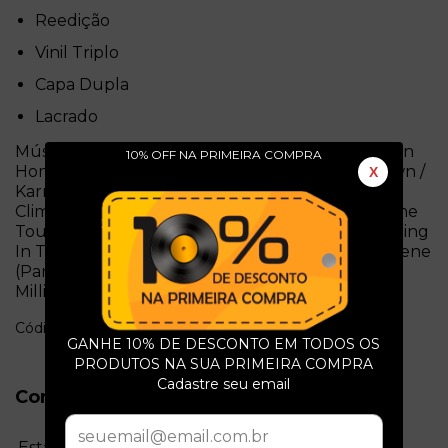
Reedição
Vinil Triplo
Capa Dupla
Lacrado
Músicas: Airbag / Paranoid Android / Subterranean
10% OFF NA PRIMEIRA COMPRA
Homesick Alien / Exit Music (For A Film) / Let Down /
X
Karma Police / Fitter Happier / Electioneering /
Climbing Up The Walls / No Surprises / Lucky / The
Tourist / I Promise / Man Of War / Lift / Lull / Meeting
In The Aisle / Melatonin / A Reminder / Polyethylene
(Parts 1 & 2) / Pearly* / Palo Alto / How I Made My
Millions
Código: l5255
GANHE 10% DE DESCONTO EM TODOS OS
PRODUTOS NA SUA PRIMEIRA COMPRA
Cadastre seu email
Conservação do Produto
Estado da mídia: