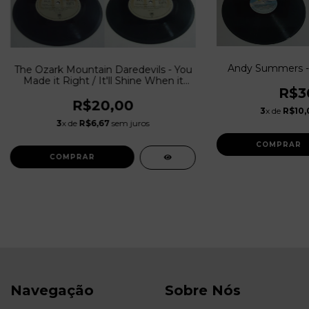
Andy Summers - X
The Ozark Mountain Daredevils - You
Made it Right / It'll Shine When it
R$3
Shines (1974)
R$20,00
3
x de
R$10,
3
x de
R$6,67
sem juros
Navegação
Sobre Nós