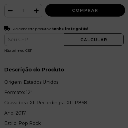
Adicione este produto e
tenha frete grátis!
Adicione este produto e
tenha frete grátis!
CALCULAR
ALTERAR CEP
Entregas para o CEP:
Não sei meu CEP
Descrição do Produto
Origem: Estados Unidos
Formato: 12"
Gravadora: XL Recordings - XLLP868
Ano: 2017
Estilo: Pop Rock