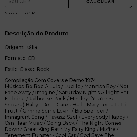
CALCULAR
ALTERAR CEP
Entregas para o CEP:
Não sei meu CEP
Descrição do Produto
Origem: Itália
Formato: CD
Estilo: Classic Rock
Compilação Com Covers e Demo 1974
Músicas: Be Bop A Lula / Lucille / Mannish Boy / Not
Fade Away / Imagine / Saturday Night's Allright For
Fighting / Jailhouse Rock / Medley: (You're So
Square) Baby I Don't Care - Hello Mary Lou - Tutti
Frutti / Gimme Some Lovin' / Big Spender /
Immigrant Song / Tavaszi Szel / Everybody Happy / I
Can Hear Music / Going Back / The Night Comes
Down / Great King Rat / My Fairy King / Misfire /
Tenement Funster / Cool Cat / God Save The