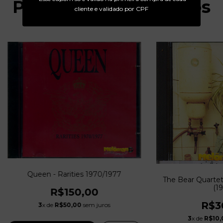
Produtos relacionados
cliente e validado por CPF
Queen - Rarities 1970/1977
The Bear Quartet
(19
R$150,00
R$3
3
x de
R$50,00
sem juros
3
x de
R$10,