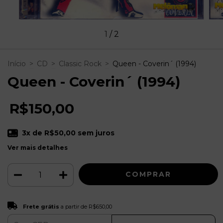
1
/
2
Início
>
CD
>
Classic Rock
>
Queen - Coverin´ (1994)
Queen - Coverin´ (1994)
R$150,00
3
x de
R$50,00
sem juros
Ver mais detalhes
Frete grátis
R$650,00
Frete grátis
a partir de
R$650,00