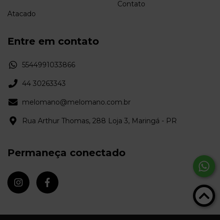
Contato
Atacado
Entre em contato
5544991033866
44 30263343
melomano@melomano.com.br
Rua Arthur Thomas, 288 Loja 3, Maringá - PR
Permaneça conectado