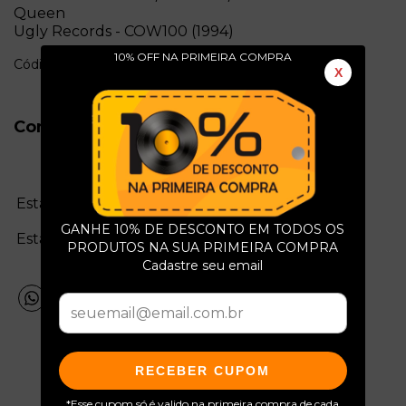
Queen
Ugly Records - COW100 (1994)
10% OFF NA PRIMEIRA COMPRA
Código: c3681a
X
Conservação do Produto
Estado da mídia:
GANHE 10% DE DESCONTO EM TODOS OS
Estado da capa:
PRODUTOS NA SUA PRIMEIRA COMPRA
Cadastre seu email
RECEBER CUPOM
*Esse cupom só é valido na primeira compra de cada