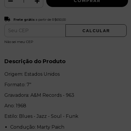
Frete grátis
R$650,00
Frete grátis
a partir de
R$650,00
CALCULAR
ALTERAR CEP
Entregas para o CEP:
Não sei meu CEP
Descrição do Produto
Origem: Estados Unidos
Formato: 7"
Gravadora: A&M Records - 963
Ano: 1968
Estilo: Blues - Jazz - Soul - Funk
Condução: Marty Paich