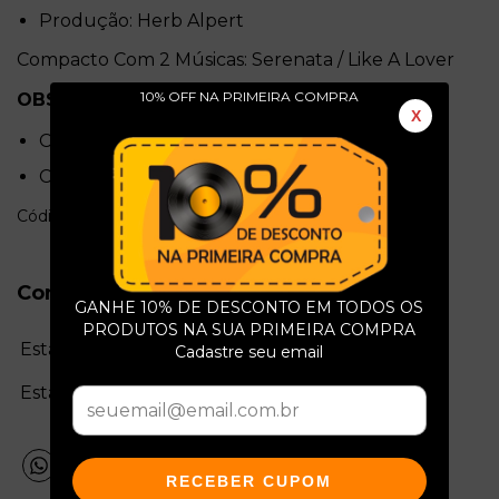
Produção: Herb Alpert
Compacto Com 2 Músicas: Serenata / Like A Lover
10% OFF NA PRIMEIRA COMPRA
OBSERVAÇÕES
:
X
COMPACTO COM FURO CENTRAL GRANDE
CAPA DA GRAVADORA ENVELHECIDA
Código: e3567
Conservação do Produto
GANHE 10% DE DESCONTO EM TODOS OS
PRODUTOS NA SUA PRIMEIRA COMPRA
Estado da mídia:
Cadastre seu email
Estado da capa:
RECEBER CUPOM