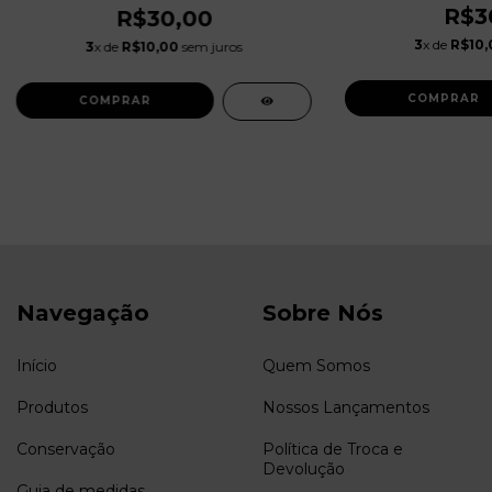
R$3
R$30,00
3
x de
R$10,
3
x de
R$10,00
sem juros
Navegação
Sobre Nós
Início
Quem Somos
Produtos
Nossos Lançamentos
Conservação
Política de Troca e
Devolução
Guia de medidas