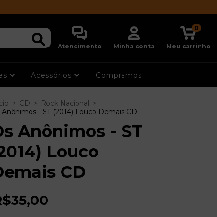
0
Atendimento
Minha conta
Meu carrinho
ões
Acessórios
Compramos
cio
>
CD
>
Rock Nacional
>
 Anônimos - ST (2014) Louco Demais CD
Os Anônimos - ST
2014) Louco
Demais CD
R$35,00