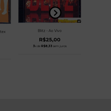
Blitz - Ao Vivo
tex
Jota Quest
R$25,00
3
x de
R$8,33
sem juros
3
x d