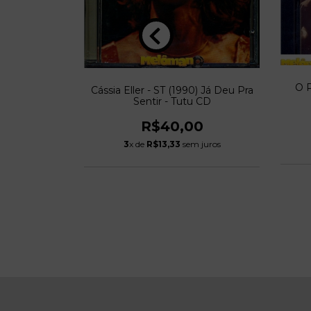
O 
Cássia Eller - ST (1990) Já Deu Pra
e Molhados -
Sentir - Tutu CD
R$40,00
0
3
x de
R$13,33
sem juros
 juros