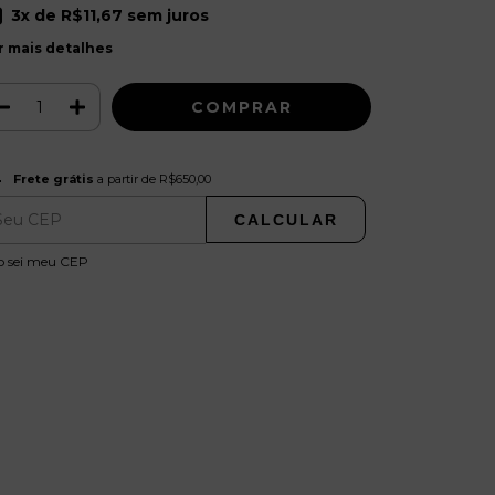
3
x de
R$11,67
sem juros
r mais detalhes
Frete grátis
R$650,00
Frete grátis
a partir de
R$650,00
CALCULAR
ALTERAR CEP
regas para o CEP:
o sei meu CEP