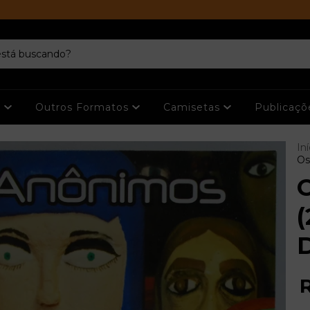
s
Outros Formatos
Camisetas
Publicaç
Iní
Os
(