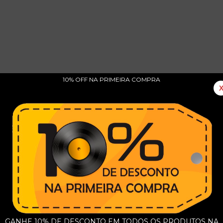
10% OFF NA PRIMEIRA COMPRA
zido de Forma Independente)
assol / Eu Sei! / Alice E Suas Maravilhas / Está
o / Fazendo Graça / Celebração / Cidade
GANHE 10% DE DESCONTO EM TODOS OS PRODUTOS NA