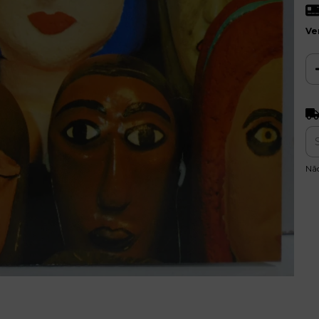
Ve
Ent
Nã