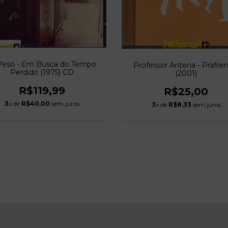
Peso - Em Busca do Tempo
Professor Antena - Prafren
Perdido (1975) CD
(2001)
R$119,99
R$25,00
3
x de
R$40,00
sem juros
3
x de
R$8,33
sem juros