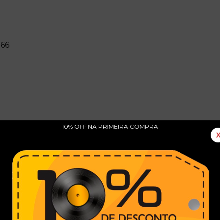
166
10% OFF NA PRIMEIRA COMPRA
l / Cheated / Give It Up / Chance / Thinkin About