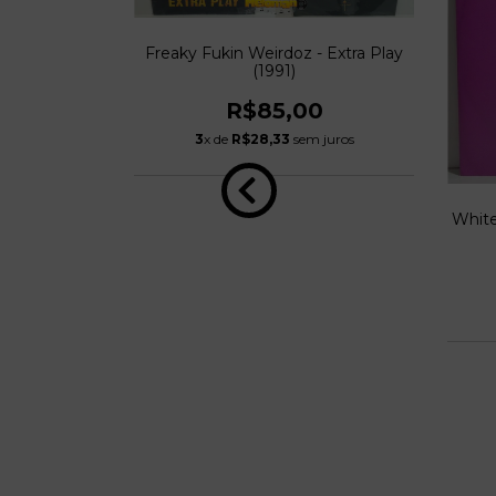
Freaky Fukin Weirdoz - Extra Play
(1991)
R$85,00
3
x de
R$28,33
sem juros
White
Policy One
0
 juros