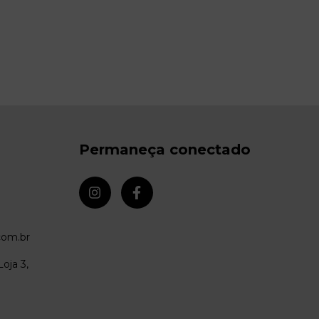
Permaneça conectado
om.br
oja 3,