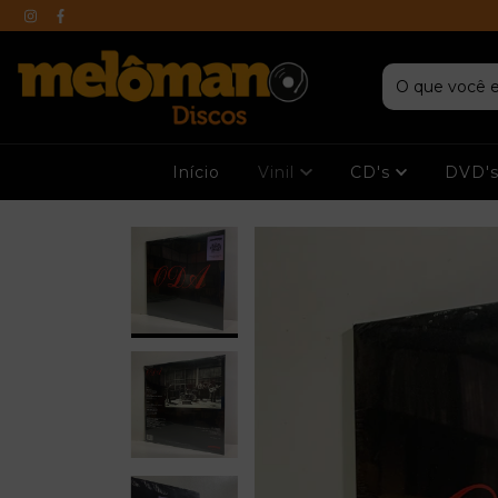
Início
Vinil
CD's
DVD'