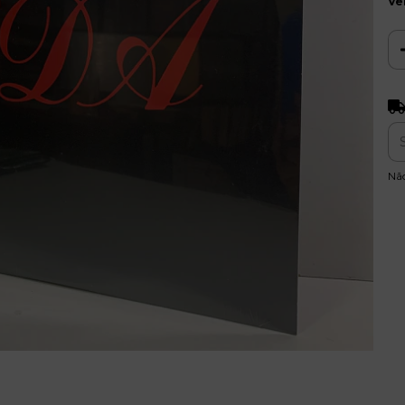
Ve
Ent
Nã