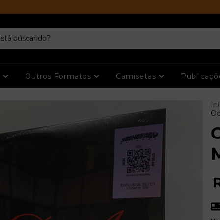
s
Outros Formatos
Camisetas
Publicaç
Iní
Od
O
M