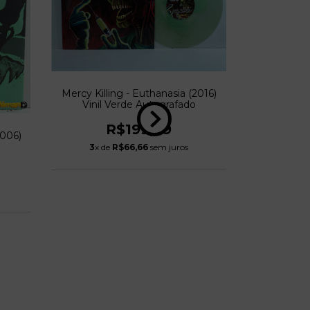
Mercy Killing - Euthanasia (2016)
Vinil Verde Autografado
R$199,99
006)
Free The 
3
x de
R$66,66
sem juros
Sagr
R
3
x de