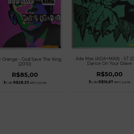
Ada Max (ADA+MAX) - ST (2
 Orange - God Save The King
Dance On Your Grave
(2010)
R$50,00
R$85,00
3
x de
R$16,67
sem juros
3
x de
R$28,33
sem juros