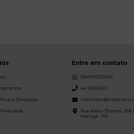
Nós
Entre em contato
os
5544991033866
nçamentos
44 30263343
 Troca e Devolução
melomano@melomano.c
 Privacidade
Rua Arthur Thomas, 288 L
Maringá - PR