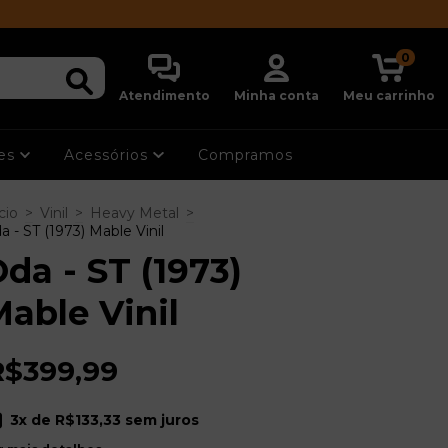
0
Atendimento
Minha conta
Meu carrinho
ões
Acessórios
Compramos
cio
>
Vinil
>
Heavy Metal
>
a - ST (1973) Mable Vinil
da - ST (1973)
able Vinil
R$399,99
3
x de
R$133,33
sem juros