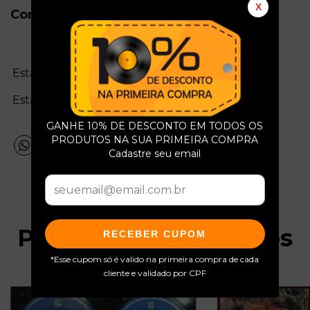
X
Conservação do Produto
Estado da mídia:
Estado da capa:
GANHE 10% DE DESCONTO EM TODOS OS
PRODUTOS NA SUA PRIMEIRA COMPRA
Cadastre seu email
Produtos relacionados
RECEBER CUPOM
*Esse cupom só é valido na primeira compra de cada
cliente e validado por CPF