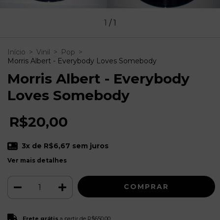
1
/
1
Início
>
Vinil
>
Pop
>
Morris Albert - Everybody Loves Somebody
Morris Albert - Everybody
Loves Somebody
R$20,00
3
x de
R$6,67
sem juros
Ver mais detalhes
Frete grátis
R$650,00
Frete grátis
a partir de
R$650,00