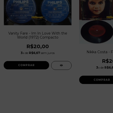
Vanity Fare - Im In Love With the
World (1972) Compacto
R$20,00
Nikka Costa - F
3
x de
R$6,67
sem juros
R$2
3
x de
R$6,