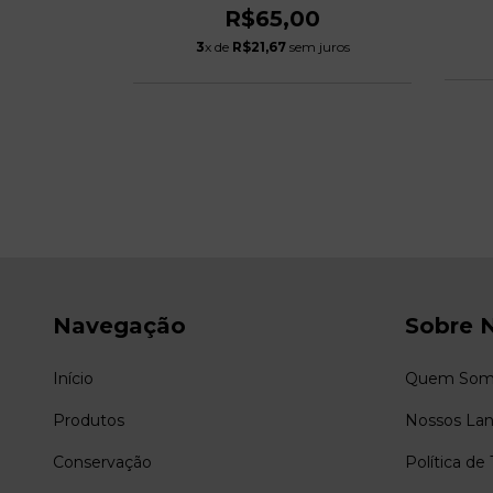
00
R$65,00
 juros
3
x de
R$21,67
sem juros
Navegação
Sobre 
Início
Quem Som
Produtos
Nossos La
Conservação
Política de