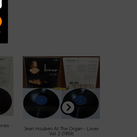
F
Juan Car
ones -
Jean Houben At The Organ - Lover
Siempre H
Vol. 2 (1959)