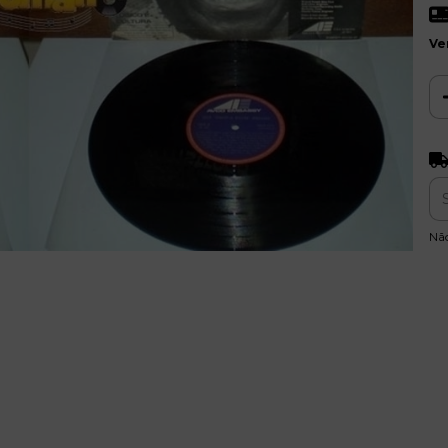
Ve
Ent
Nã