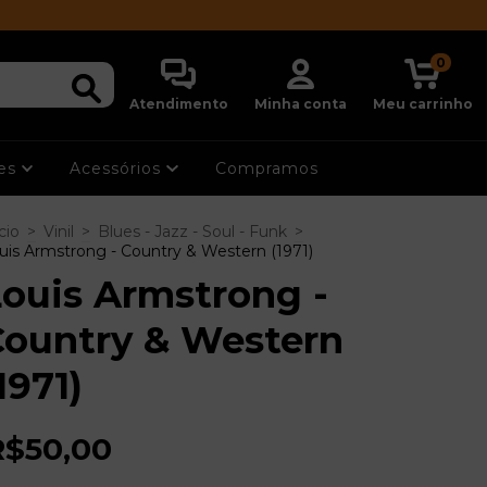
0
Atendimento
Minha conta
Meu carrinho
ões
Acessórios
Compramos
cio
>
Vinil
>
Blues - Jazz - Soul - Funk
>
uis Armstrong - Country & Western (1971)
ouis Armstrong -
Country & Western
1971)
R$50,00