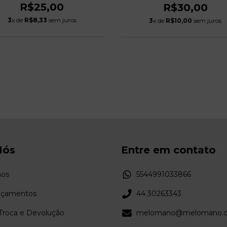
R$25,00
R$30,00
3
x de
R$8,33
sem juros
3
x de
R$10,00
sem juros
Nós
Entre em contato
os
5544991033866
nçamentos
44 30263343
 Troca e Devolução
melomano@melomano.c