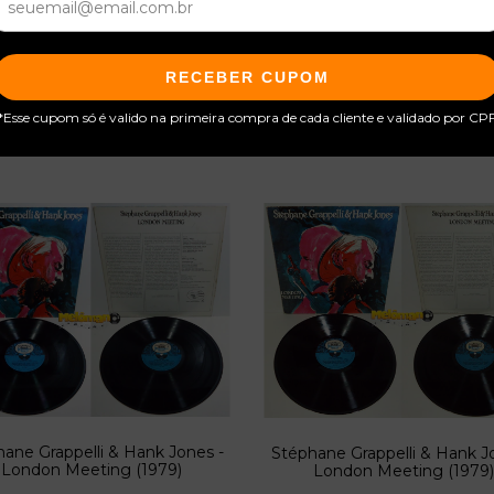
RECEBER CUPOM
Produtos relacionados
*Esse cupom só é valido na primeira compra de cada cliente e validado por CP
ane Grappelli & Hank Jones -
Stéphane Grappelli & Hank J
London Meeting (1979)
London Meeting (1979)