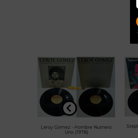
Stéph
junto -
Leroy Gomez - Hombre Numero
Em Bolero
Uno (1978)