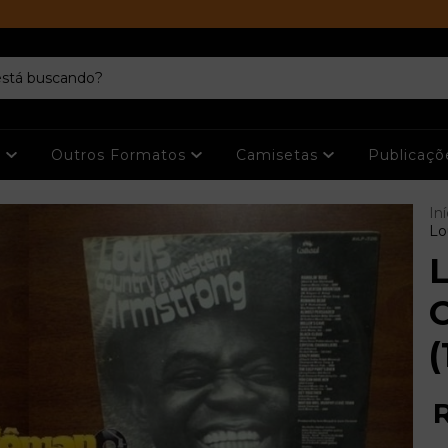
s
Outros Formatos
Camisetas
Publicaç
Iní
Lo
L
(