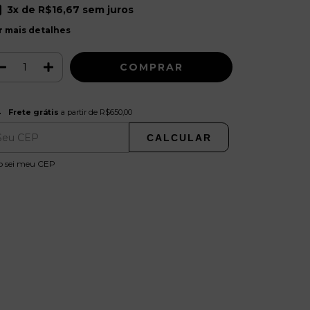
3
x de
R$16,67
sem juros
r mais detalhes
Frete grátis
R$650,00
Frete grátis
a partir de
R$650,00
CALCULAR
ALTERAR CEP
regas para o CEP:
o sei meu CEP