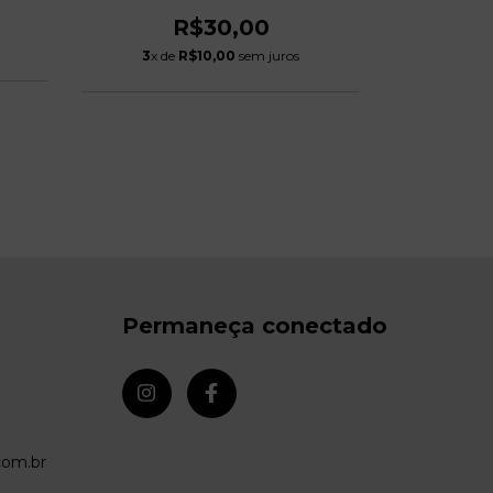
R$30,00
3
x de
3
x de
R$10,00
sem juros
Permaneça conectado
om.br