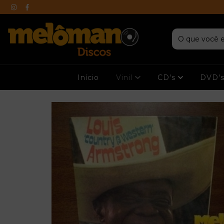
Início
Vinil
CD's
DVD'