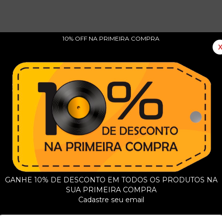
10% OFF NA PRIMEIRA COMPRA
 Running Bear / Almost Persuaded / Miller's Cave / Black
 Easy Parts Over / You Can Have Her / Get Together / Why
GANHE 10% DE DESCONTO EM TODOS OS PRODUTOS NA
SUA PRIMEIRA COMPRA
Cadastre seu email