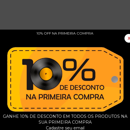
10% OFF NA PRIMEIRA COMPRA
cuta / Respirando / Néctar / No Será Lo Mismo Sin
fecto / Lonely / Hambre De Ti / Culpable / Vampiro
embra / Sin Rencor / En Ésta Habitación / Frágil /
 / Ojos De Ángel / Nadie Sabe Lo Que Vendrá / No
GANHE 10% DE DESCONTO EM TODOS OS PRODUTOS NA
SUA PRIMEIRA COMPRA
Cadastre seu email