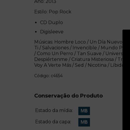
Ano: 2013
Estilo: Pop Rock
CD Duplo
Digisleeve
Músicas: Hombre Loco / Un Día Nuevo / Ci
Ti / Salvaciones / Invencible / Mundo Per
/ Como Un Perro / Tan Suave / Universo / H
Despiértenme / Criatura Misteriosa / Tres
Voy A Verte Más / Sed / Nicotina / Líbido
Código: c4654
Conservação do Produto
Estado da mídia:
Estado da capa: