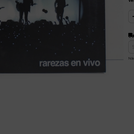
Ve
Ent
Nã