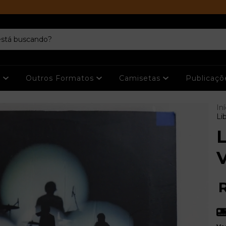
s
Outros Formatos
Camisetas
Publicaç
Iní
Li
L
V