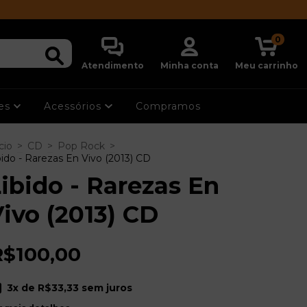
0
Atendimento
Minha conta
Meu carrinho
ões
Acessórios
Compramos
cio
>
CD
>
Pop Rock
>
bido - Rarezas En Vivo (2013) CD
ibido - Rarezas En
ivo (2013) CD
R$100,00
3
x de
R$33,33
sem juros