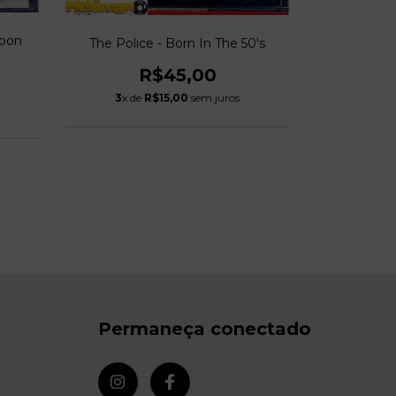
Los Coci
Moon
The Police - Born In The 50's
R$45,00
3
x de
R$15,00
sem juros
3
x de
Permaneça conectado