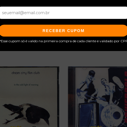
RECEBER CUPOM
*Esse cupom só é valido na primeira compra de cada cliente e validado por CP
Produtos relacionados