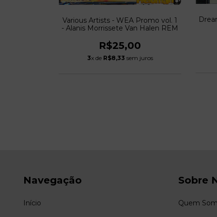
Dream
Various Artists - WEA Promo vol. 1
de jipes -
- Alanis Morrissete Van Halen REM
 para juntar
08)
R$25,00
0
3
x de
R$8,33
sem juros
 juros
Navegação
Sobre 
Início
Quem Som