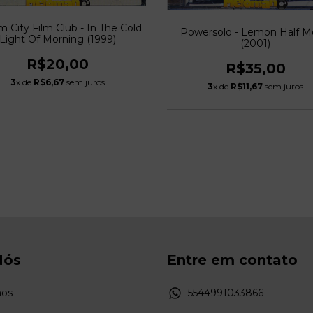
 City Film Club - In The Cold
Powersolo - Lemon Half 
Light Of Morning (1999)
(2001)
R$20,00
R$35,00
3
x de
R$6,67
sem juros
3
x de
R$11,67
sem juros
Nós
Entre em contato
os
5544991033866