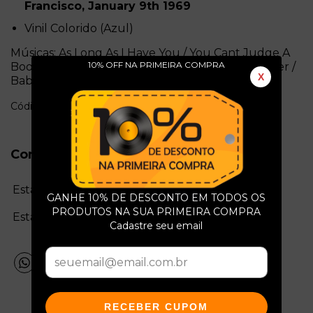
Francisco, January 9th 1969
Vinil Colorido (Azul)
Músicas: As Long As I Have You / You Cant Judge A
10% OFF NA PRIMEIRA COMPRA
Book By The Cover / Killing Floor / White Summer /
X
Baby, Im Gonna Leave You / Pats Delight
Código: l892
Conservação do Produto
Estado da mídia:
GANHE 10% DE DESCONTO EM TODOS OS
PRODUTOS NA SUA PRIMEIRA COMPRA
Estado da capa:
Cadastre seu email
RECEBER CUPOM