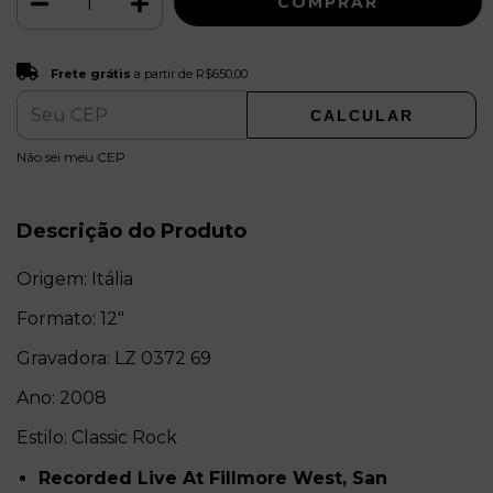
Frete grátis
R$650,00
Frete grátis
a partir de
R$650,00
CALCULAR
ALTERAR CEP
Entregas para o CEP:
Não sei meu CEP
Descrição do Produto
Origem: Itália
Formato: 12"
Gravadora: LZ 0372 69
Ano: 2008
Estilo: Classic Rock
Recorded Live At Fillmore West, San