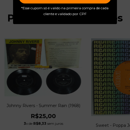
*Esse cupom só é valido na primeira compra de cada
cliente e validado por CPF
Produtos relacionados
Johnny Rivers - Summer Rain (1968)
R$25,00
3
x de
R$8,33
sem juros
Sweet - Poppa Jo