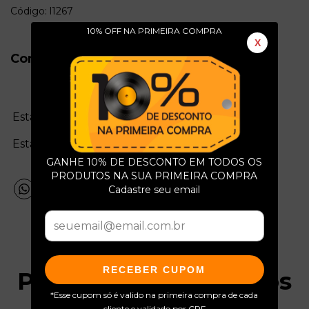
Código: l1267
10% OFF NA PRIMEIRA COMPRA
X
Conservação do Produto
Estado da mídia:
Estado da capa:
GANHE 10% DE DESCONTO EM TODOS OS
PRODUTOS NA SUA PRIMEIRA COMPRA
Cadastre seu email
RECEBER CUPOM
Produtos relacionados
*Esse cupom só é valido na primeira compra de cada
cliente e validado por CPF