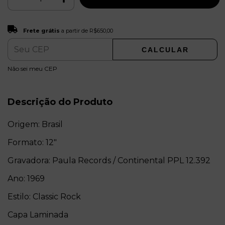
Frete grátis
R$650,00
Frete grátis
a partir de
R$650,00
CALCULAR
ALTERAR CEP
Entregas para o CEP:
Não sei meu CEP
Descrição do Produto
Origem: Brasil
Formato: 12"
Gravadora: Paula Records / Continental PPL 12.392
Ano: 1969
Estilo: Classic Rock
Capa Laminada