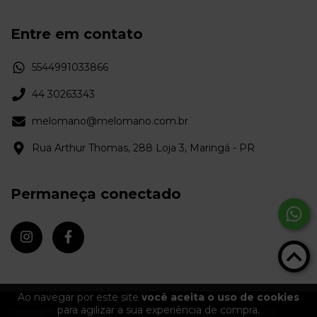
Entre em contato
5544991033866
44 30263343
melomano@melomano.com.br
Rua Arthur Thomas, 288 Loja 3, Maringá - PR
Permaneça conectado
Ao navegar por este site
você aceita o uso de cookies
para agilizar a sua experiência de compra.
Copyright Melômano Discos - 09372670000103 - 2026. Todos os