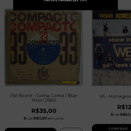
Pat Boone - Corina, Corina / Blue
VA - Homegrow
Moon (1961)
R$12
R$35,00
3
x de
R$41,
3
x de
R$11,67
sem juros