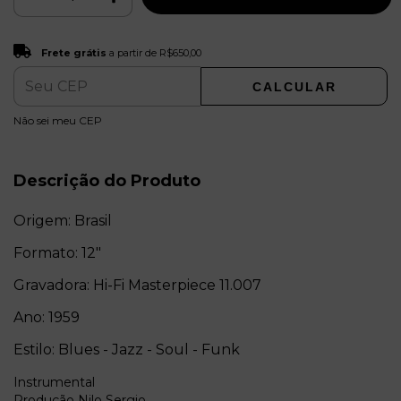
Frete grátis
R$650,00
Frete grátis
a partir de
R$650,00
CALCULAR
ALTERAR CEP
Entregas para o CEP:
Não sei meu CEP
Descrição do Produto
Origem: Brasil
Formato: 12"
Gravadora: Hi-Fi Masterpiece 11.007
Ano: 1959
Estilo: Blues - Jazz - Soul - Funk
Instrumental
Produção Nilo Sergio