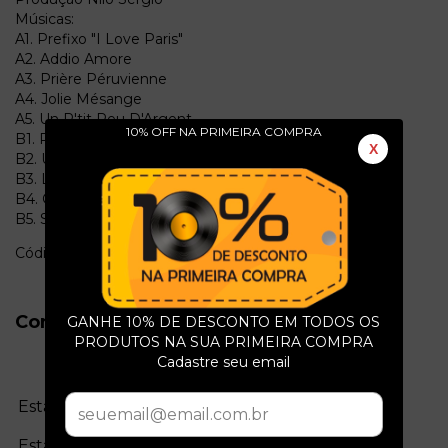
Músicas:
A1. Prefixo "I Love Paris"
A2. Addio Amore
A3. Prière Péruvienne
A4. Jolie Mésange
A5. Un P'tit Peu D'Argent
10% OFF NA PRIMEIRA COMPRA
B1. Rio De Janeiro
X
B2. Unchained Melody
B3. Lola
B4. Complainte De La Butte
B5. Sufixo "I Love Paris"
Código: l2405
Conservação do Produto
GANHE 10% DE DESCONTO EM TODOS OS
PRODUTOS NA SUA PRIMEIRA COMPRA
Cadastre seu email
Estado da mídia:
Estado da capa: