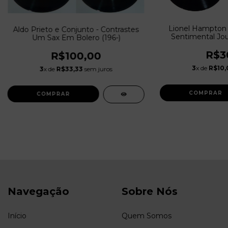
Lionel Hampton &
Aldo Prieto e Conjunto - Contrastes
Sentimental Jour
Um Sax Em Bolero (196-)
R$3
R$100,00
3
x de
R$10,
3
x de
R$33,33
sem juros
Navegação
Sobre Nós
Início
Quem Somos