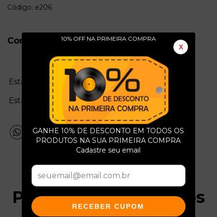
Código: e206
10% OFF NA PRIMEIRA COMPRA
Conservação do Produto
X
Estado da mídia:
Estado da capa:
GANHE 10% DE DESCONTO EM TODOS OS
PRODUTOS NA SUA PRIMEIRA COMPRA
Cadastre seu email
Produtos relacionados
RECEBER CUPOM