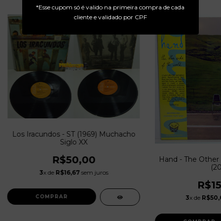
*Esse cupom só é valido na primeira compra de cada
cliente e validado por CPF
Los Iracundos - ST (1969) Muchacho
Siglo XX
R$50,00
Hand - The Other 
(20
3
x de
R$16,67
sem juros
R$15
3
x de
R$50,