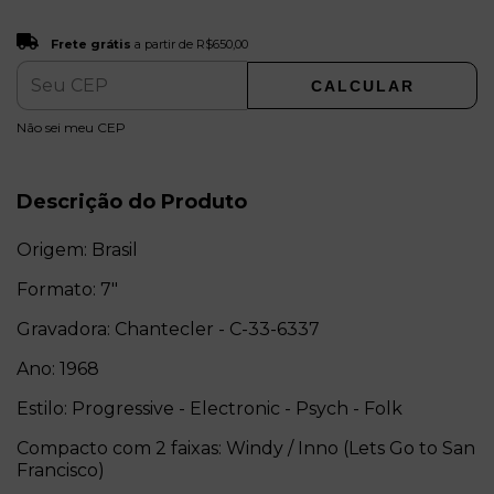
Frete grátis
R$650,00
Frete grátis
a partir de
R$650,00
CALCULAR
ALTERAR CEP
Entregas para o CEP:
Não sei meu CEP
Descrição do Produto
Origem: Brasil
Formato: 7"
Gravadora: Chantecler - C-33-6337
Ano: 1968
Estilo: Progressive - Electronic - Psych - Folk
Compacto com 2 faixas: Windy / Inno (Lets Go to San
Francisco)