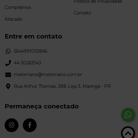
Política de Privacidade
Compramos
Contato
Atacado
Entre em contato
5544991033866
44 30263343
melomano@melomano.com.br
Rua Arthur Thomas, 288 Loja 3, Maringá - PR
Permaneça conectado