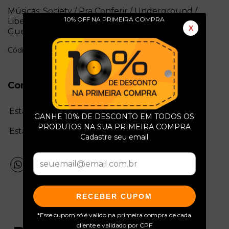
Músicas: Society / Pra Conferir / Underground /
10% OFF NA PRIMEIRA COMPRA
Libertação Feminina / Sem Ser Vulgar / Olhos De
X
Guerra / Aqui Na Terra
Código: l5995
Conservação do Produto
Estado da mídia:
GANHE 10% DE DESCONTO EM TODOS OS
PRODUTOS NA SUA PRIMEIRA COMPRA
Estado da capa:
Cadastre seu email
RECEBER CUPOM
*Esse cupom só é valido na primeira compra de cada
cliente e validado por CPF