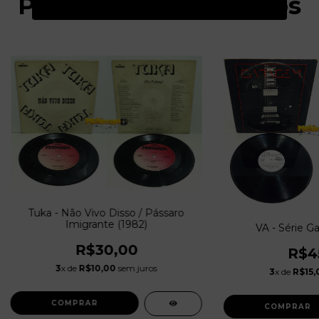
Produtos relacionados
Tuka - Não Vivo Disso / Pássaro
Imigrante (1982)
VA - Série G
R$30,00
R$4
3
x de
R$10,00
sem juros
3
x de
R$15,