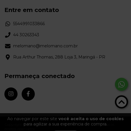
Entre em contato
5544991033866
44 30263343
melomano@melomano.com.br
Rua Arthur Thomas, 288 Loja 3, Maringá - PR
Permaneça conectado
Ao navegar por este site
você aceita o uso de cookies
para agilizar a sua experiência de compra.
Copyright Melômano Discos - 09372670000103 - 2026. Todos os
direitos reservados.