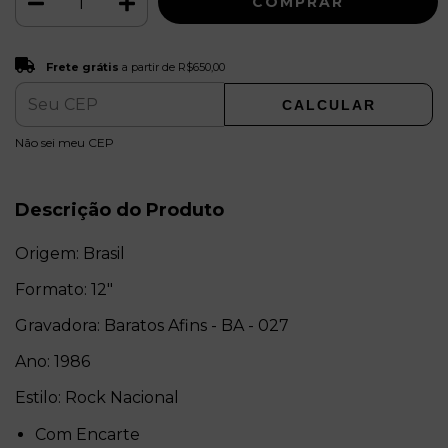
Frete grátis
R$650,00
Frete grátis
a partir de
R$650,00
CALCULAR
ALTERAR CEP
Entregas para o CEP:
Não sei meu CEP
Descrição do Produto
Origem: Brasil
Formato: 12"
Gravadora: Baratos Afins - BA - 027
Ano: 1986
Estilo: Rock Nacional
Com Encarte