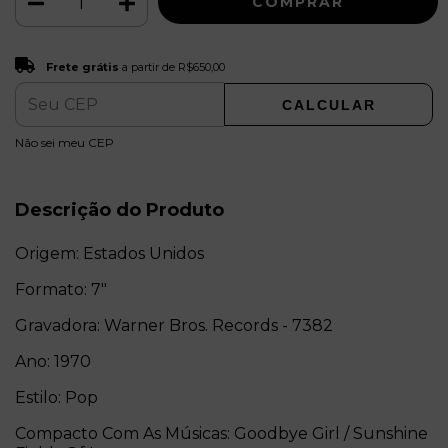
Frete grátis
R$650,00
Frete grátis
a partir de
R$650,00
CALCULAR
ALTERAR CEP
Entregas para o CEP:
Não sei meu CEP
Descrição do Produto
Origem: Estados Unidos
Formato: 7"
Gravadora: Warner Bros. Records - 7382
Ano: 1970
Estilo: Pop
Compacto Com As Músicas: Goodbye Girl / Sunshine