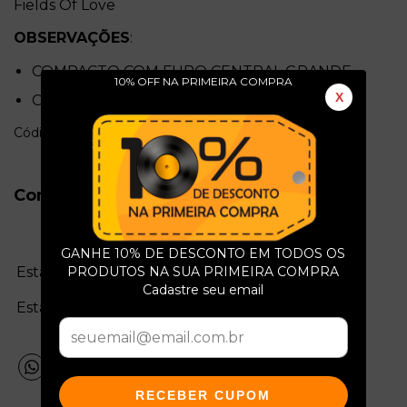
Fields Of Love
OBSERVAÇÕES
:
COMPACTO COM FURO CENTRAL GRANDE
10% OFF NA PRIMEIRA COMPRA
X
CAPA DA GRAVADORA ENVELHECIDA
Código: e3545
Conservação do Produto
GANHE 10% DE DESCONTO EM TODOS OS
PRODUTOS NA SUA PRIMEIRA COMPRA
Estado da mídia:
Cadastre seu email
Estado da capa:
RECEBER CUPOM