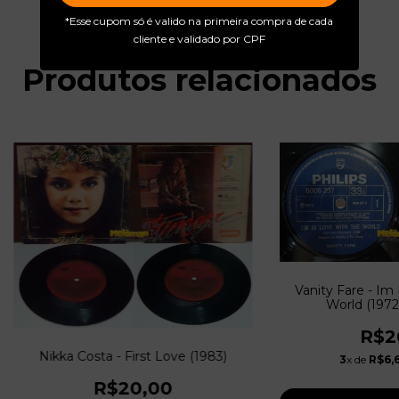
*Esse cupom só é valido na primeira compra de cada
cliente e validado por CPF
Produtos relacionados
Vanity Fare - Im
World (197
R$2
Nikka Costa - First Love (1983)
3
x de
R$6,
R$20,00