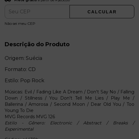
Frete grátis
a partir de
R$650,00
CALCULAR
ALTERAR CEP
Entregas para o CEP:
Não sei meu CEP
Descrição do Produto
Origem: Suécia
Formato: CD
Estilo: Pop Rock
Músicas: Evil / Fading Like A Dream / Don't Say No / Falling
Down / Stillness / You Don't Tell Me Lies / Play Me /
Ballerina / Amorosa / Second Moon / Dear Old You / Too
Young To Die
MVG Records MVG 126
Estilo - Gênero: Electronic / Abstract / Breaks /
Experimental