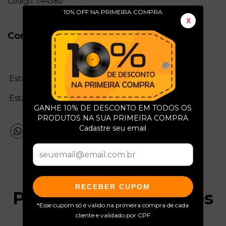
Código: c4438b
10% OFF NA PRIMEIRA COMPRA
X
Conservação do Produto
Estado da mídia:
Estado da capa:
GANHE 10% DE DESCONTO EM TODOS OS
PRODUTOS NA SUA PRIMEIRA COMPRA
Cadastre seu email
RECEBER CUPOM
Produtos relacionados
*Esse cupom só é valido na primeira compra de cada
cliente e validado por CPF