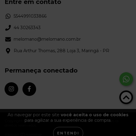
Entre em contato
5544991033866
44 30263343
melomano@melomano.com.br
Rua Arthur Thomas, 288 Loja 3, Maringá - PR
Permaneça conectado
Ao navegar por este site
você aceita o uso de cookies
para agilizar a sua experiência de compra.
Copyright Melômano Discos - 09372670000103 - 2026. Todos os
direitos reservados.
ENTENDI