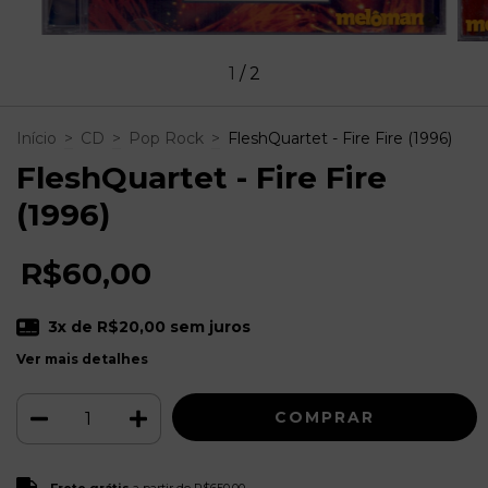
1
/
2
Início
>
CD
>
Pop Rock
>
FleshQuartet - Fire Fire (1996)
FleshQuartet - Fire Fire
(1996)
R$60,00
3
x de
R$20,00
sem juros
Ver mais detalhes
Frete grátis
R$650,00