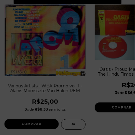
Oasis / Proud Mar
The Hindu Times
R$2
Various Artists - WEA Promo vol. 1 -
Alanis Morrissete Van Halen REM
3
x de
R$6,
R$25,00
3
x de
R$8,33
sem juros