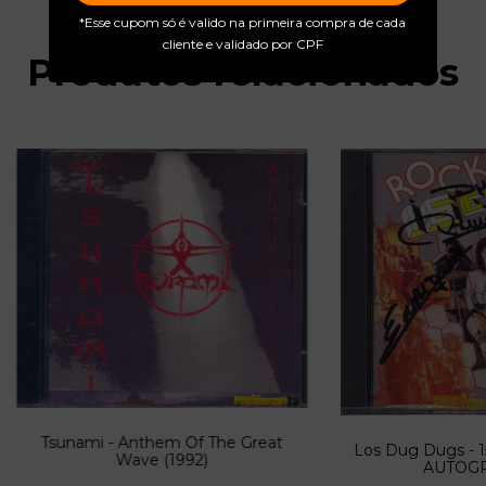
*Esse cupom só é valido na primeira compra de cada
cliente e validado por CPF
Produtos relacionados
Tsunami - Anthem Of The Great
Los Dug Dugs - 15
Wave (1992)
AUTOG