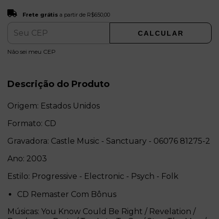
Frete grátis
R$650,00
Frete grátis
a partir de
R$650,00
CALCULAR
ALTERAR CEP
Entregas para o CEP:
Não sei meu CEP
Descrição do Produto
Origem: Estados Unidos
Formato: CD
Gravadora: Castle Music - Sanctuary - 06076 81275-2
Ano: 2003
Estilo: Progressive - Electronic - Psych - Folk
CD Remaster Com Bônus
Músicas: You Know Could Be Right / Revelation /