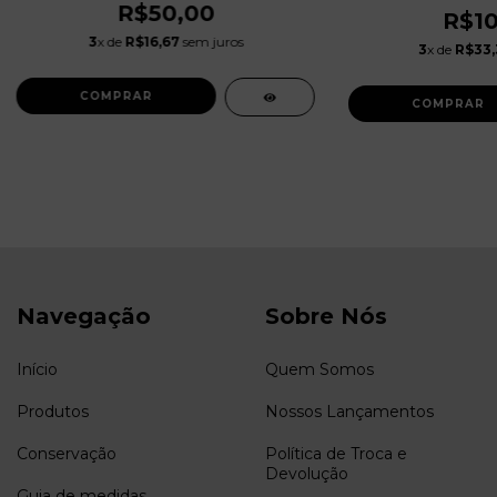
R$50,00
R$10
3
x de
R$16,67
sem juros
3
x de
R$33,
Navegação
Sobre Nós
Início
Quem Somos
Produtos
Nossos Lançamentos
Conservação
Política de Troca e
Devolução
Guia de medidas