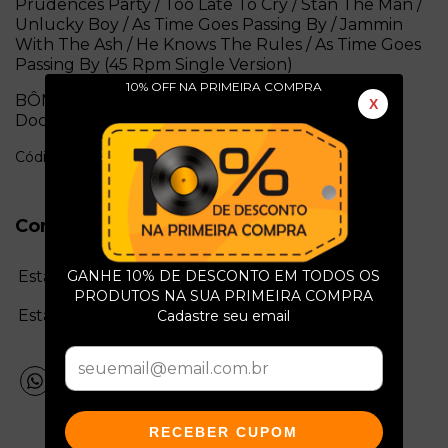
Prudences Party / Too Late To Cry / Stan The Man /
Unlucky Boy / As Time Goes Passing By / Jammin
With The Ash / He Knows The Rules / As Time Goes
Passing By (45 Rpm Single Version)
10% OFF NA PRIMEIRA COMPRA
BÔNUS TRACKS: Hear Me Cry / Think / Its Easy /
X
Doctor Brown
Código: c4182
Conservação do Produto
Estado da mídia:
GANHE 10% DE DESCONTO EM TODOS OS
PRODUTOS NA SUA PRIMEIRA COMPRA
Estado da capa:
Cadastre seu email
RECEBER CUPOM