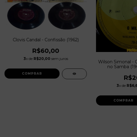
Clovis Candal - Confissão (1962)
R$60,00
3
x de
R$20,00
sem juros
Wilson Simonal - O
no Samba (19
R$2
3
x de
R$6,