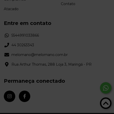
Contato
Atacado
Entre em contato
5544991033866
44 30263343
melomano@melomano.com.br
Rua Arthur Thomas, 288 Loja 3, Maringá - PR
Permaneça conectado