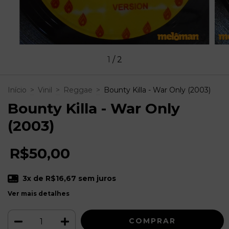
1
/
2
Início
>
Vinil
>
Reggae
>
Bounty Killa - War Only (2003)
Bounty Killa - War Only
(2003)
R$50,00
3
x de
R$16,67
sem juros
Ver mais detalhes