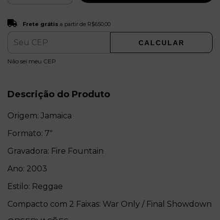
Frete grátis
R$650,00
Frete grátis
a partir de
R$650,00
CALCULAR
ALTERAR CEP
Entregas para o CEP:
Não sei meu CEP
Descrição do Produto
Origem: Jamaica
Formato: 7"
Gravadora: Fire Fountain
Ano: 2003
Estilo: Reggae
Compacto com 2 Faixas: War Only / Final Showdown