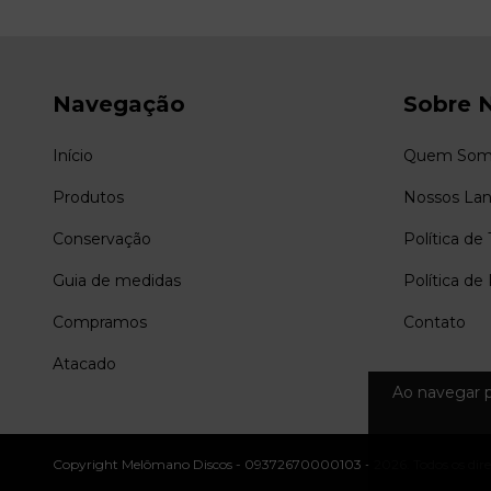
Navegação
Sobre 
Início
Quem Som
Produtos
Nossos La
Conservação
Política de
Guia de medidas
Política de
Compramos
Contato
Atacado
Ao navegar p
Copyright Melômano Discos - 09372670000103 - 2026. Todos os direi