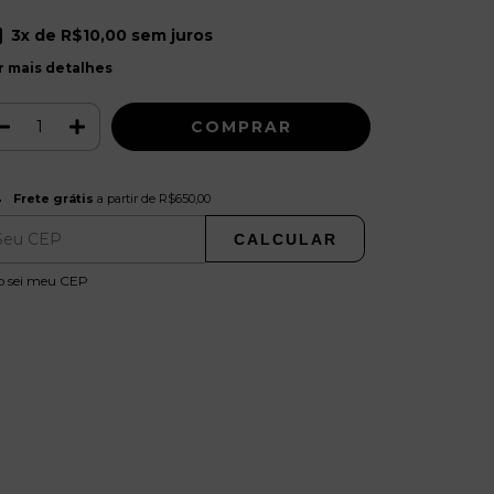
3
x de
R$10,00
sem juros
r mais detalhes
Frete grátis
R$650,00
Frete grátis
a partir de
R$650,00
CALCULAR
ALTERAR CEP
regas para o CEP:
o sei meu CEP