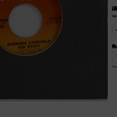
Ve
Ent
Nã