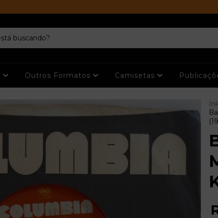
s
Outros Formatos
Camisetas
Publicaç
Iní
Ba
(1
B
K