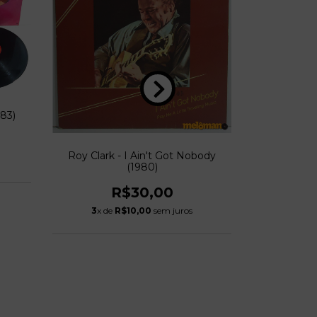
983)
Roy Clark - I Ain't Got Nobody
John Hi
(1980)
M
R$30,00
3
x de
R$10,00
sem juros
3
x de