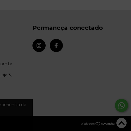
Permaneça conectado
om.br
oja 3,
experiência de