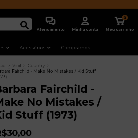
0
Atendimento
Minha conta
Meu carrinho
ões
Acessórios
Compramos
cio
>
Vinil
>
Country
>
rbara Fairchild - Make No Mistakes / Kid Stuff
973)
arbara Fairchild -
Make No Mistakes /
id Stuff (1973)
R$30,00