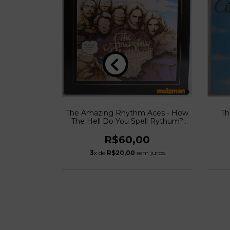
e At Last
0
The Amazing Rhythm Aces - How
Th
 juros
The Hell Do You Spell Rythum?
(1980)
R$60,00
3
x de
R$20,00
sem juros