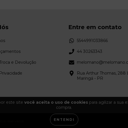
Nós
Entre em contato
os
5544991033866
nçamentos
44 30263343
 Troca e Devolução
melomano@melomano.c
 Privacidade
Rua Arthur Thomas, 288 L
Maringá - PR
or este site
você aceita o uso de cookies
para agilizar a sua 
compra.
ENTENDI
tos reservados.