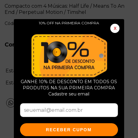
Compacto com 4 Músicas: Half Life / Means To An
End / Perpetual Motion / Timshel
10% OFF NA PRIMEIRA COMPRA
Código: e582
X
Conservação do Produto
Estado da mídia:
GANHE 10% DE DESCONTO EM TODOS OS
Estado da capa:
PRODUTOS NA SUA PRIMEIRA COMPRA
Cadastre seu email
RECEBER CUPOM