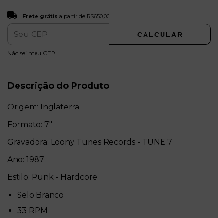
Frete grátis
R$650,00
Frete grátis
a partir de
R$650,00
CALCULAR
ALTERAR CEP
Entregas para o CEP:
Não sei meu CEP
Descrição do Produto
Origem: Inglaterra
Formato: 7"
Gravadora: Loony Tunes Records - TUNE 7
Ano: 1987
Estilo: Punk - Hardcore
Selo Branco
33 RPM