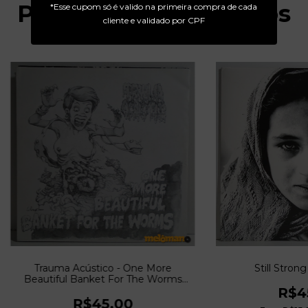
Produtos relacionados
*Esse cupom só é valido na primeira compra de cada
cliente e validado por CPF
Trauma Acústico - One More
Still Strong 
Beautiful Banket For The Worms
(2000)
R$4
R$45,00