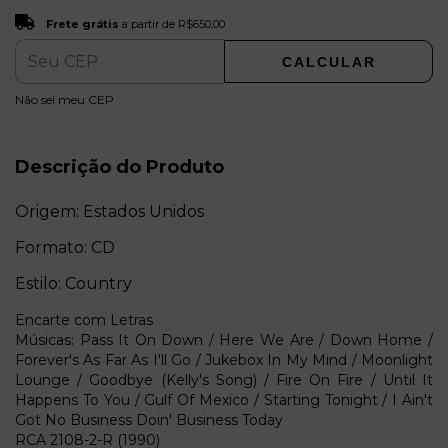
Frete grátis
R$650,00
Frete grátis
a partir de
R$650,00
CALCULAR
ALTERAR CEP
Entregas para o CEP:
Não sei meu CEP
Descrição do Produto
Origem: Estados Unidos
Formato: CD
Estilo: Country
Encarte com Letras
Músicas: Pass It On Down / Here We Are / Down Home /
Forever's As Far As I'll Go / Jukebox In My Mind / Moonlight
Lounge / Goodbye (Kelly's Song) / Fire On Fire / Until It
Happens To You / Gulf Of Mexico / Starting Tonight / I Ain't
Got No Business Doin' Business Today
RCA 2108-2-R (1990)