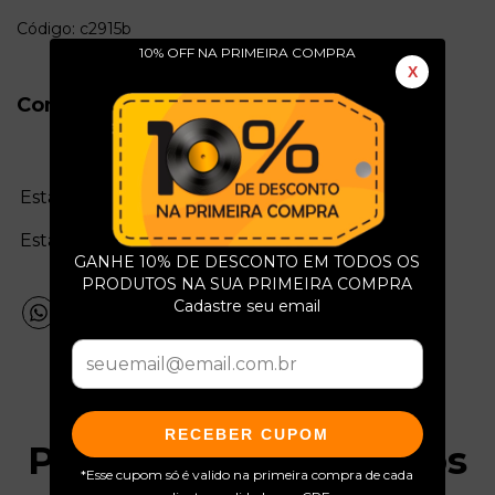
Código: c2915b
10% OFF NA PRIMEIRA COMPRA
X
Conservação do Produto
Estado da mídia:
Estado da capa:
GANHE 10% DE DESCONTO EM TODOS OS
PRODUTOS NA SUA PRIMEIRA COMPRA
Cadastre seu email
RECEBER CUPOM
Produtos relacionados
*Esse cupom só é valido na primeira compra de cada