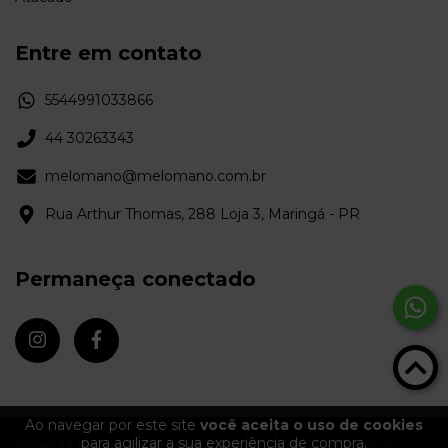
Entre em contato
5544991033866
44 30263343
melomano@melomano.com.br
Rua Arthur Thomas, 288 Loja 3, Maringá - PR
Permaneça conectado
Ao navegar por este site
você aceita o uso de cookies
para agilizar a sua experiência de compra.
Copyright Melômano Discos - 09372670000103 - 2026. Todos os