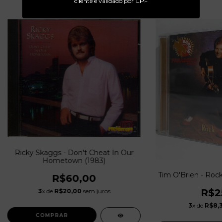
cliente e validado por CPF
Ricky Skaggs - Don't Cheat In Our
Hometown (1983)
Tim O'Brien - Rock
R$60,00
R$2
3
x de
R$20,00
sem juros
3
x de
R$8,