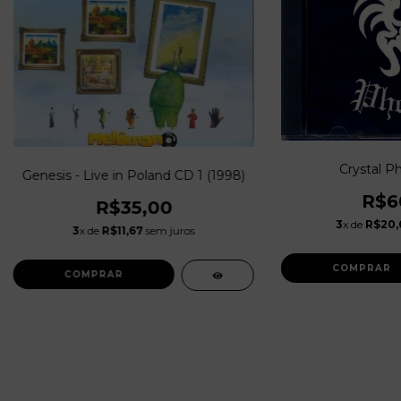
Crystal Ph
Genesis - Live in Poland CD 1 (1998)
R$6
R$35,00
3
x de
R$20,
3
x de
R$11,67
sem juros