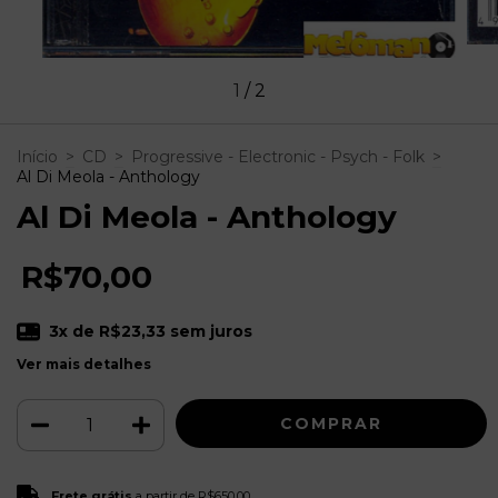
1
/
2
Início
>
CD
>
Progressive - Electronic - Psych - Folk
>
Al Di Meola - Anthology
Al Di Meola - Anthology
R$70,00
3
x de
R$23,33
sem juros
Ver mais detalhes
Frete grátis
R$650,00
Frete grátis
a partir de
R$650,00